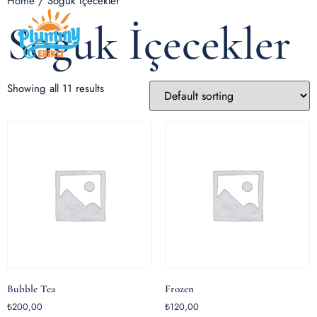
Home
/ Soğuk İçecekler
Soğuk İçecekler
Showing all 11 results
Bubble Tea
Frozen
₺
200,00
₺
120,00